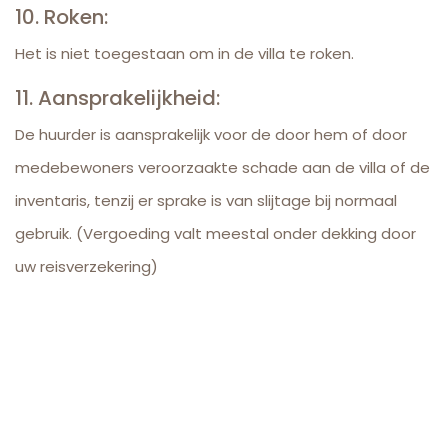
10. Roken:
Het is niet toegestaan om in de villa te roken.
11. Aansprakelijkheid:
De huurder is aansprakelijk voor de door hem of door
medebewoners veroorzaakte schade aan de villa of de
inventaris, tenzij er sprake is van slijtage bij normaal
gebruik. (Vergoeding valt meestal onder dekking door
uw reisverzekering)
12. Acceptatie voorwaarden:
Bij bevestiging van uw boeking accepteert u onze
algemene boeking voorwaarden.